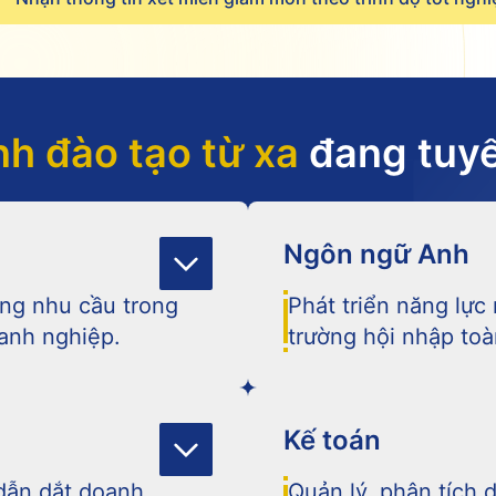
h đào tạo từ xa
đang tuyể
Ngôn ngữ Anh
ứng nhu cầu trong
Phát triển năng lực 
oanh nghiệp.
trường hội nhập toà
Kiến thức
Kế toán
 dẫn dắt doanh
Quản lý, phân tích 