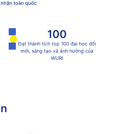
g nhận toàn quốc
ên 2
n
oa học
n 2
ên 3
100
nh
ên 4
Đạt thành tích top 100 đại học đổi
 - Lênin
sản Việt Nam
mới, sáng tạo và ảnh hưởng của
ệp
WURI
n
oa học
g
 cứu khoa học
nh
 bản
 - Lênin
sản Việt Nam
ạn
iệp
oa học
 cứu khoa học
ương
nh