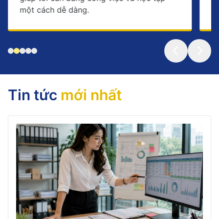
một cách dễ dàng.
c
Tin tức
mới nhất