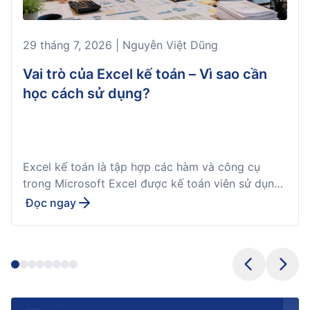
29 tháng 7, 2026 | Nguyễn Việt Dũng
Vai trò của Excel kế toán – Vì sao cần
học cách sử dụng?
Excel kế toán là tập hợp các hàm và công cụ
trong Microsoft Excel được kế toán viên sử dụng
thường xuyên để đối chiếu số liệu, tổng hợp báo
Đọc ngay
cáo và xử lý khối lượng dữ liệu lớn một cách
nhanh chóng, ngay cả khi doanh nghiệp đã có
phần mềm kế toán chuyên