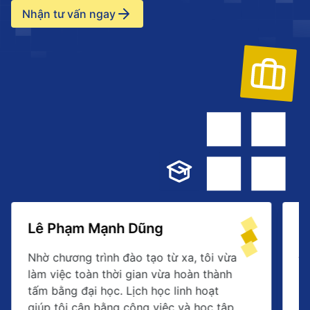
Nhận tư vấn ngay
Lê Phạm Mạnh Dũng
N
Nhờ chương trình đào tạo từ xa, tôi vừa
Đạ
làm việc toàn thời gian vừa hoàn thành
ng
tấm bằng đại học. Lịch học linh hoạt
si
giúp tôi cân bằng công việc và học tập
h