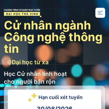
Trang chủ
Cử nhân ngành
Công nghệ thông
tin
Đại học từ xa
Học Cử nhân linh hoạt
cho người bận rộn
Hạn cuối xét tuyển
30/08/2026