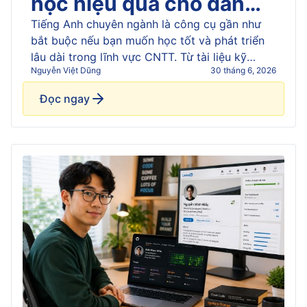
học hiệu quả cho dân
khối A
Tiếng Anh chuyên ngành là công cụ gần như
bắt buộc nếu bạn muốn học tốt và phát triển
Cơ sở trí tuệ nhân tạo
lâu dài trong lĩnh vực CNTT. Từ tài liệu kỹ
Nguyễn Việt Dũng
30 tháng 6, 2026
thuật, tài liệu lập trình, khóa học trực tuyến
Phát triển ứng dụng hướng dịch vụ
đến các cộng đồng công nghệ lớn trên thế
Đọc ngay
giới, phần lớn nguồn kiến thức đều được
[&hellip;]
Đồ họa ứng dụng
Hệ quản trị cơ sở dữ liệu
Lập trình thiết bị di động
Phát triển ứng dụng Web mã nguồn mở
Máy học ứng dụng