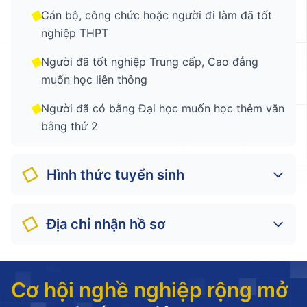
Cán bộ, công chức hoặc người đi làm đã tốt
nghiệp THPT
Người đã tốt nghiệp Trung cấp, Cao đẳng
muốn học liên thông
Người đã có bằng Đại học muốn học thêm văn
bằng thứ 2
Hình thức tuyển sinh
Xét điểm học bạ THPT:
Xét tuyển dựa trên
Địa chỉ nhận hồ sơ
điểm trung bình học bạ lớp 12 của các môn
trong tổ hợp xét tuyển, hoặc điểm trung bình
Văn phòng Hồ Chí Minh:
Số 150 Nguyễn Xí,
chung cả năm lớp 12
Phường Bình Thạnh, TP. Hồ Chí Minh
Cơ hội nghề nghiệp rộng mở
Xét tuyển bảng điểm Trung cấp - Cao đẳng -