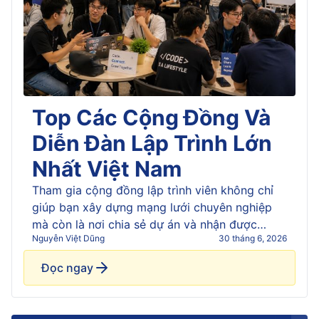
Top Các Cộng Đồng Và
Diễn Đàn Lập Trình Lớn
Nhất Việt Nam
Tham gia cộng đồng lập trình viên không chỉ
giúp bạn xây dựng mạng lưới chuyên nghiệp
mà còn là nơi chia sẻ dự án và nhận được
Nguyễn Việt Dũng
30 tháng 6, 2026
nhiều phản hồi quý báu. Với sinh viên IT, đây là
kênh bổ trợ kiến thức ngoài giáo trình quan
Đọc ngay
trọng nhất, nơi cập nhật công nghệ [&hellip;]