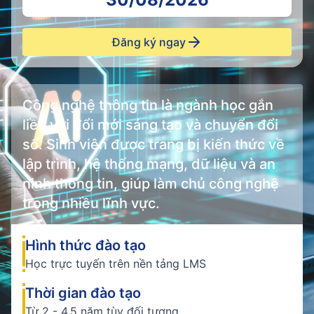
Đăng ký ngay
Công nghệ thông tin là ngành học gắn
liền với đổi mới sáng tạo và chuyển đổi
số. Sinh viên được trang bị kiến thức về
lập trình, hệ thống mạng, dữ liệu và an
ninh thông tin, giúp làm chủ công nghệ
trong nhiều lĩnh vực.
Hình thức đào tạo
Học trực tuyến trên nền tảng LMS
Thời gian đào tạo
Từ 2 - 4.5 năm tùy đối tượng