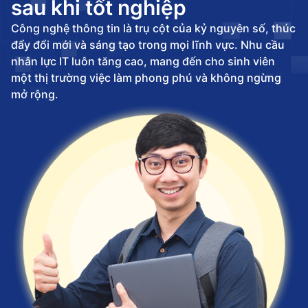
sau khi tốt nghiệp
Văn phòng Hà Nội:
Số 1 Nguyễn Huy Tưởng,
Đại học:
Xét tuyển dựa trên kết quả học tập
Phường Thanh Xuân, TP. Hà Nội
toàn khóa theo đối tượng.
Công nghệ thông tin là trụ cột của kỷ nguyên số, thúc
đẩy đổi mới và sáng tạo trong mọi lĩnh vực. Nhu cầu
nhân lực IT luôn tăng cao, mang đến cho sinh viên
một thị trường việc làm phong phú và không ngừng
mở rộng.