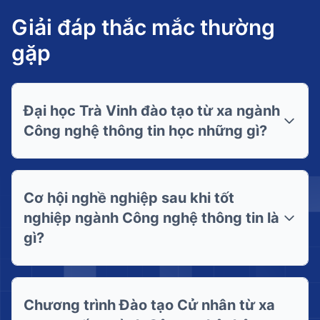
Nhập môn công nghệ thông tin
Giải đáp thắc mắc thường
Vi tích phân A1
gặp
Kỹ thuật lập trình
Đại học Trà Vinh đào tạo từ xa ngành
Công nghệ thông tin học những gì?
Cơ sở dữ liệu
Toán rời rạc
Sinh viên được trang bị kiến thức về lập trình,
Cơ hội nghề nghiệp sau khi tốt
cơ sở dữ liệu, mạng máy tính, an toàn thông tin,
trí tuệ nhân tạo, thương mại điện tử và phát
nghiệp ngành Công nghệ thông tin là
Đại số tuyến tính
triển phần mềm....
gì?
Cấu trúc dữ liệu và giải thuật
Cử nhân CNTT có thể làm việc ở các vị trí: lập
Chương trình Đào tạo Cử nhân từ xa
trình viên, kỹ sư phần mềm, chuyên viên hệ
Lập trình hướng đối tượng