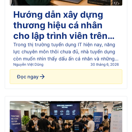
Xử lý ảnh
Hướng dẫn xây dựng
thương hiệu cá nhân
Hệ thống thông tin quản lý
cho lập trình viên trên
nền tảng LinkedIn và
Trong thị trường tuyển dụng IT hiện nay, năng
Khai phá dữ liệu
lực chuyên môn thôi chưa đủ, nhà tuyển dụng
GitHub
còn muốn nhìn thấy dấu ấn cá nhân và những
Nguyễn Việt Dũng
30 tháng 6, 2026
Chuyên đề ASP.NET
dự án bạn đã thực hiện. Đây là lý do LinkedIn
và GitHub trở thành hai nền tảng quan trọng
Đọc ngay
đối với sinh viên và lập trình [&hellip;]
Anh văn chuyên ngành công nghệ thông tin
Quản trị dự án Công nghệ thông tin
Quản trị mạng