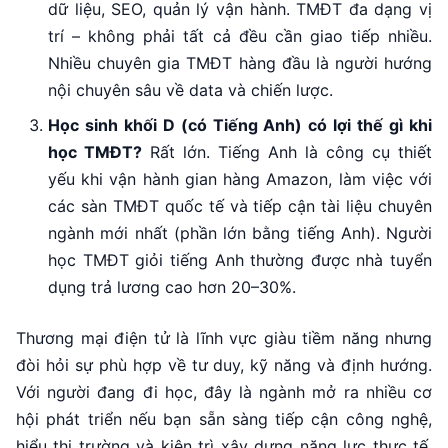
dữ liệu, SEO, quản lý vận hành. TMĐT đa dạng vị
trí – không phải tất cả đều cần giao tiếp nhiều.
Nhiều chuyên gia TMĐT hàng đầu là người hướng
nội chuyên sâu về data và chiến lược.
Học sinh khối D (có Tiếng Anh) có lợi thế gì khi
học TMĐT?
Rất lớn. Tiếng Anh là công cụ thiết
yếu khi vận hành gian hàng Amazon, làm việc với
các sàn TMĐT quốc tế và tiếp cận tài liệu chuyên
ngành mới nhất (phần lớn bằng tiếng Anh). Người
học TMĐT giỏi tiếng Anh thường được nhà tuyển
dụng trả lương cao hơn 20–30%.
Thương mại điện tử là lĩnh vực giàu tiềm năng nhưng
đòi hỏi sự phù hợp về tư duy, kỹ năng và định hướng.
Với người đang đi học, đây là ngành mở ra nhiều cơ
hội phát triển nếu bạn sẵn sàng tiếp cận công nghệ,
hiểu thị trường và kiên trì xây dựng năng lực thực tế.