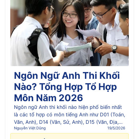
Ngôn Ngữ Anh Thi Khối
Nào? Tổng Hợp Tổ Hợp
Môn Năm 2026
Ngôn ngữ Anh thi khối nào hiện phổ biến nhất
là các tổ hợp có môn tiếng Anh như D01 (Toán,
Văn, Anh), D14 (Văn, Sử, Anh), D15 (Văn, Địa,
Nguyễn Việt Dũng
19/5/2026
Anh), D66 (Văn, GDCD, Anh) và một số tổ hợp
mở rộng như A01 (Toán, Lý, Anh) tùy từng