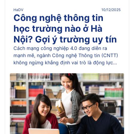
HaDV
10/12/2025
Công nghệ thông tin
học trường nào ở Hà
Nội? Gợi ý trường uy tín
Cách mạng công nghiệp 4.0 đang diễn ra
mạnh mẽ, ngành Công nghệ Thông tin (CNTT)
không ngừng khẳng định vai trò là động lực
chính của sự phát triển kinh tế – xã hội. Sức
hút của CNTT thể hiện ở nhu cầu nhân lực lớn,
mức lương hấp dẫn và cơ hội nghề […]