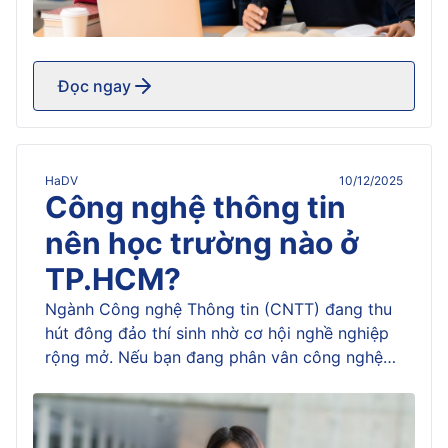
Đọc ngay
HaDV
10/12/2025
Công nghệ thông tin
nên học trường nào ở
TP.HCM?
Ngành Công nghệ Thông tin (CNTT) đang thu
hút đông đảo thí sinh nhờ cơ hội nghề nghiệp
rộng mở. Nếu bạn đang phân vân công nghệ
thông tin nên học trường nào ở TPHCM, bài
viết tổng hợp các gợi ý uy tín, phân tích
chương trình đào tạo, học phí và môi trường