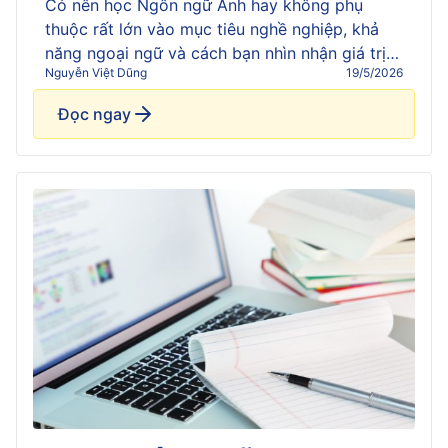
Có nên học Ngôn ngữ Anh hay không phụ
thuộc rất lớn vào mục tiêu nghề nghiệp, khả
năng ngoại ngữ và cách bạn nhìn nhận giá trị
Nguyễn Việt Dũng
19/5/2026
của ngành trong bối cảnh AI phát triển mạnh
hiện nay. Đây vẫn là ngành có nhu cầu nhân
Đọc ngay
lực lớn ở nhiều lĩnh vực, nhưng đồng […]