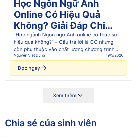
Học Ngôn Ngữ Anh
Online Có Hiệu Quả
Không? Giải Đáp Chi
Tiết
“Học ngành Ngôn ngữ Anh online có thực sự
hiệu quả không?” – Câu trả lời là CÓ nhưng
còn phụ thuộc vào chất lượng chương trình,
Nguyễn Việt Dũng
19/5/2026
cách người học tiếp cận và mức độ chủ động
thực hành bên ngoài chương trình. Bài viết này
Đọc ngay
phân tích chi tiết những ưu điểm và nhược […]
Xem thêm
Chia sẻ của sinh viên