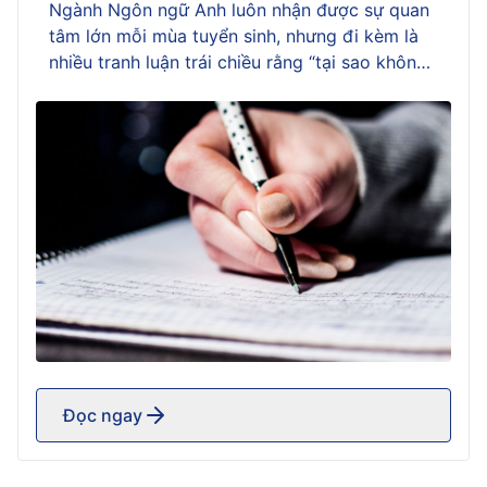
viên và người trong
Ngành Ngôn ngữ Anh luôn nhận được sự quan
tâm lớn mỗi mùa tuyển sinh, nhưng đi kèm là
nghề
nhiều tranh luận trái chiều rằng “tại sao không
nên học ngành Ngôn ngữ Anh?”. Không ít bạn
băn khoăn vì nghe những ý kiến cho rằng học
Ngôn ngữ Anh khó, cạnh tranh cao hoặc […]
Đọc ngay