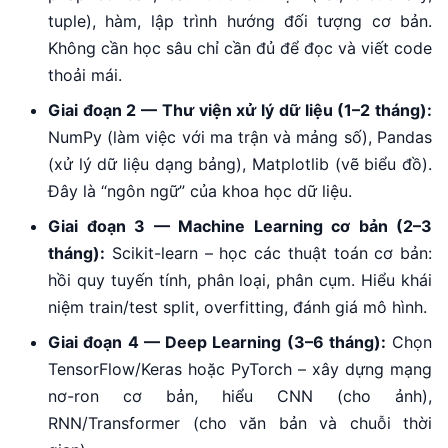
tuple), hàm, lập trình hướng đối tượng cơ bản.
Không cần học sâu chỉ cần đủ để đọc và viết code
thoải mái.
Giai đoạn 2 — Thư viện xử lý dữ liệu (1–2 tháng):
NumPy (làm việc với ma trận và mảng số), Pandas
(xử lý dữ liệu dạng bảng), Matplotlib (vẽ biểu đồ).
Đây là “ngôn ngữ” của khoa học dữ liệu.
Giai đoạn 3 — Machine Learning cơ bản (2–3
tháng):
Scikit-learn – học các thuật toán cơ bản:
hồi quy tuyến tính, phân loại, phân cụm. Hiểu khái
niệm train/test split, overfitting, đánh giá mô hình.
Giai đoạn 4 — Deep Learning (3–6 tháng):
Chọn
TensorFlow/Keras hoặc PyTorch – xây dựng mạng
nơ-ron cơ bản, hiểu CNN (cho ảnh),
RNN/Transformer (cho văn bản và chuỗi thời