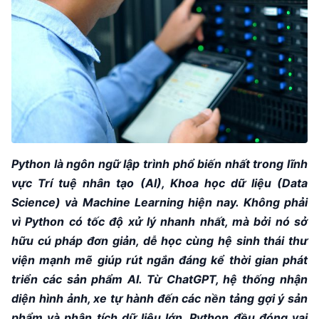
Python là ngôn ngữ lập trình phổ biến nhất trong lĩnh
vực Trí tuệ nhân tạo (AI), Khoa học dữ liệu (Data
Science) và Machine Learning hiện nay. Không phải
vì Python có tốc độ xử lý nhanh nhất, mà bởi nó sở
hữu cú pháp đơn giản, dễ học cùng hệ sinh thái thư
viện mạnh mẽ giúp rút ngắn đáng kể thời gian phát
triển các sản phẩm AI. Từ ChatGPT, hệ thống nhận
diện hình ảnh, xe tự hành đến các nền tảng gợi ý sản
phẩm và phân tích dữ liệu lớn, Python đều đóng vai