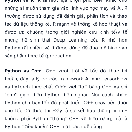
Python vs R:
R là một lựa chọn phổ biến khác cho
những ai muốn tham gia vào lĩnh vực học máy và AI. R
thường được sử dụng để đánh giá, phân tích và thao
tác dữ liệu thống kê. R mạnh về thống kê học thuật và
được ưa chuộng trong giới nghiên cứu kinh tế/y tế
nhưng hệ sinh thái Deep Learning của R nhỏ hơn
Python rất nhiều, và ít được dùng để đưa mô hình vào
sản phẩm thực tế (production).
Python vs C++:
C++ vượt trội về tốc độ thực thi
thuần, đây là lý do các framework AI như TensorFlow
và PyTorch thực chất được viết “lõi” bằng C++ và chỉ
“bọc” giao diện Python bên ngoài. Nói cách khác:
Python cho bạn tốc độ phát triển, C++ chạy bên dưới
cho tốc độ thực thi. Đây là sự kết hợp thông minh –
không phải Python “thắng” C++ về hiệu năng, mà là
Python “điều khiển” C++ một cách dễ dàng.