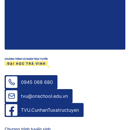
0945 068 680
tvu@onschool.edu.vn
TVU.CunhanTuxatructuyen
Chương trình tuyển sinh