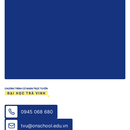
0945 068 680
tvu@onschool.edu.vn