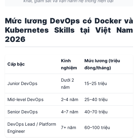
khai, giám sát và vận hành hệ thống hiện đại
Mức lương DevOps có Docker và
Kubernetes Skills tại Việt Nam
2026
Kinh
Mức lương (triệu
Cấp bậc
nghiệm
đồng/tháng)
Dưới 2
Junior DevOps
15–25 triệu
năm
Mid-level DevOps
2–4 năm
25–40 triệu
Senior DevOps
4–7 năm
40–70 triệu
DevOps Lead / Platform
7+ năm
60–100 triệu
Engineer