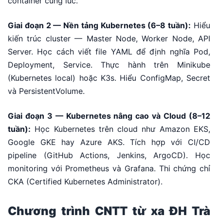
container cùng lúc.
Giai đoạn 2 — Nền tảng Kubernetes (6–8 tuần):
Hiểu
kiến trúc cluster — Master Node, Worker Node, API
Server. Học cách viết file YAML để định nghĩa Pod,
Deployment, Service. Thực hành trên Minikube
(Kubernetes local) hoặc K3s. Hiểu ConfigMap, Secret
và PersistentVolume.
Giai đoạn 3 — Kubernetes nâng cao và Cloud (8–12
tuần):
Học Kubernetes trên cloud như Amazon EKS,
Google GKE hay Azure AKS. Tích hợp với CI/CD
pipeline (GitHub Actions, Jenkins, ArgoCD). Học
monitoring với Prometheus và Grafana. Thi chứng chỉ
CKA (Certified Kubernetes Administrator).
Chương trình CNTT từ xa ĐH Trà