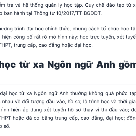
kiểm tra và hệ thống quản lý học tập. Quy chế đào tạo từ 
ạo ban hành tại Thông tư 10/2017/TT-BGDĐT.
ương trình đại học chính thức, nhưng cách tổ chức học tậ
g hiện công bố rất rõ mô hình này: học trực tuyến, xét tuy
 THPT, trung cấp, cao đẳng hoặc đại học.
i học từ xa Ngôn ngữ Anh gồ
h đại học từ xa Ngôn ngữ Anh thường không quá phức tạp
nhau về đối tượng đầu vào, hồ sơ, lộ trình học và thời gi
ình hiện áp dụng xét tuyển hồ sơ thay vì thi đầu vào; đố
 THPT hoặc đã có bằng trung cấp, cao đẳng, đại học; đồn
p số.