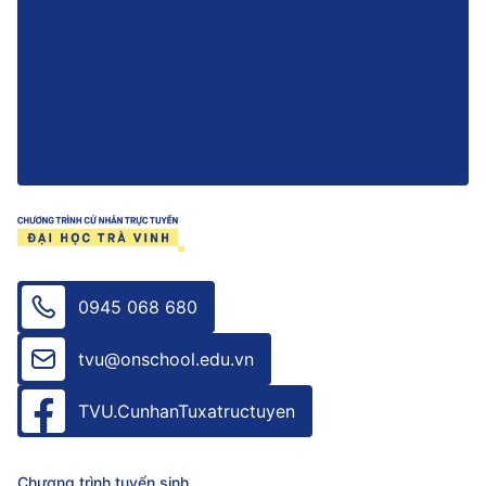
0945 068 680
tvu@onschool.edu.vn
TVU.CunhanTuxatructuyen
Chương trình tuyển sinh