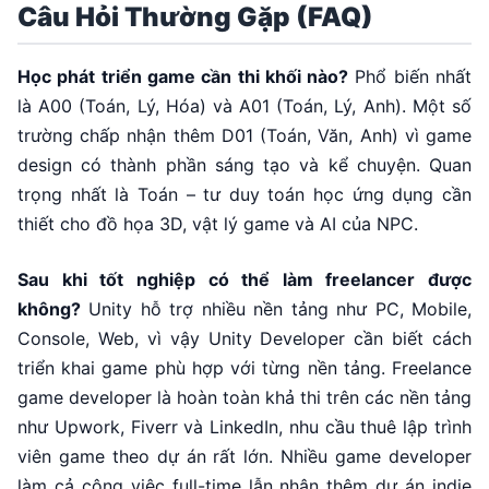
Câu Hỏi Thường Gặp (FAQ)
Học phát triển game cần thi khối nào?
Phổ biến nhất
là A00 (Toán, Lý, Hóa) và A01 (Toán, Lý, Anh). Một số
trường chấp nhận thêm D01 (Toán, Văn, Anh) vì game
design có thành phần sáng tạo và kể chuyện. Quan
trọng nhất là Toán – tư duy toán học ứng dụng cần
thiết cho đồ họa 3D, vật lý game và AI của NPC.
Sau khi tốt nghiệp có thể làm freelancer được
không?
Unity hỗ trợ nhiều nền tảng như PC, Mobile,
Console, Web, vì vậy Unity Developer cần biết cách
triển khai game phù hợp với từng nền tảng. Freelance
game developer là hoàn toàn khả thi trên các nền tảng
như Upwork, Fiverr và LinkedIn, nhu cầu thuê lập trình
viên game theo dự án rất lớn. Nhiều game developer
làm cả công việc full-time lẫn nhận thêm dự án indie