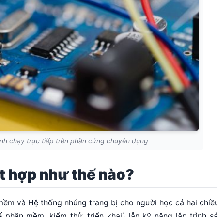
rình chạy trực tiếp trên phần cứng chuyên dụng
t hợp như thế nào?
ềm và Hệ thống nhúng trang bị cho người học cả hai chiều
 phần mềm, kiểm thử, triển khai) lẫn kỹ năng lập trình s