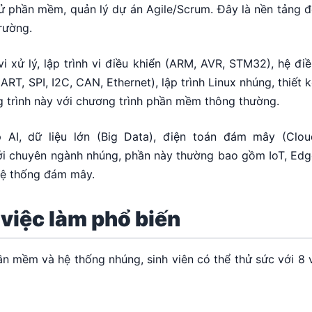
hử phần mềm, quản lý dự án Agile/Scrum. Đây là nền tảng 
rường.
vi xử lý, lập trình vi điều khiển (ARM, AVR, STM32), hệ đi
ART, SPI, I2C, CAN, Ethernet), lập trình Linux nhúng, thiết 
g trình này với chương trình phần mềm thông thường.
 AI, dữ liệu lớn (Big Data), điện toán đám mây (Clou
i chuyên ngành nhúng, phần này thường bao gồm IoT, Edg
 hệ thống đám mây.
í việc làm phổ biến
 mềm và hệ thống nhúng, sinh viên có thể thử sức với 8 v