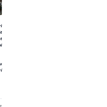
ì
t
t
i
u
rí
c