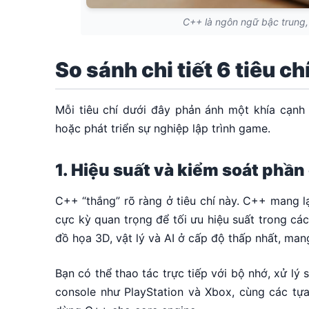
C++ là ngôn ngữ bậc trung,
So sánh chi tiết 6 tiêu c
Mỗi tiêu chí dưới đây phản ánh một khía cạnh
hoặc phát triển sự nghiệp lập trình game.
1. Hiệu suất và kiểm soát phầ
C++ “thắng” rõ ràng ở tiêu chí này. C++ mang l
cực kỳ quan trọng để tối ưu hiệu suất trong cá
đồ họa 3D, vật lý và AI ở cấp độ thấp nhất, mang
Bạn có thể thao tác trực tiếp với bộ nhớ, xử lý
console như PlayStation và Xbox, cùng các tự