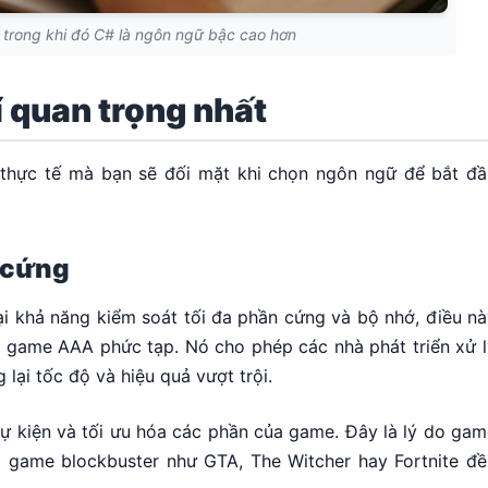
 trong khi đó C# là ngôn ngữ bậc cao hơn
hí quan trọng nhất
 thực tế mà bạn sẽ đối mặt khi chọn ngôn ngữ để bắt đầ
n cứng
ại khả năng kiểm soát tối đa phần cứng và bộ nhớ, điều n
c game AAA phức tạp. Nó cho phép các nhà phát triển xử l
 lại tốc độ và hiệu quả vượt trội.
 sự kiện và tối ưu hóa các phần của game. Đây là lý do ga
a game blockbuster như GTA, The Witcher hay Fortnite đề