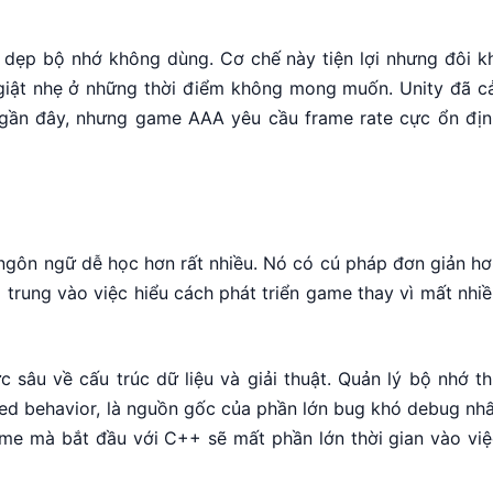
dẹp bộ nhớ không dùng. Cơ chế này tiện lợi nhưng đôi kh
 giật nhẹ ở những thời điểm không mong muốn. Unity đã cả
 gần đây, nhưng game AAA yêu cầu frame rate cực ổn địn
ngôn ngữ dễ học hơn rất nhiều. Nó có cú pháp đơn giản hơ
ập trung vào việc hiểu cách phát triển game thay vì mất nhi
sâu về cấu trúc dữ liệu và giải thuật. Quản lý bộ nhớ th
ed behavior, là nguồn gốc của phần lớn bug khó debug nhấ
ame mà bắt đầu với C++ sẽ mất phần lớn thời gian vào việ