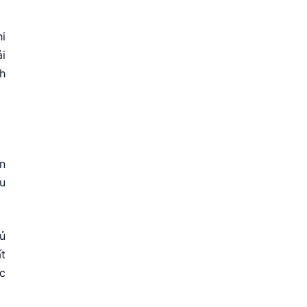
i
i
h
n
ều
ủ
t
c