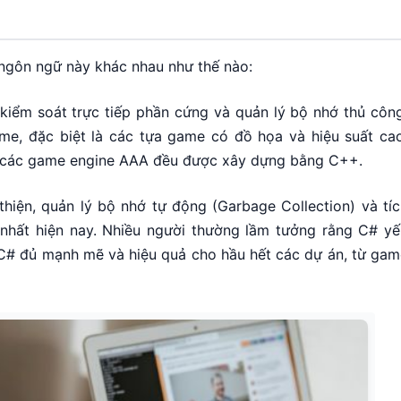
i ngôn ngữ này khác nhau như thế nào:
 kiểm soát trực tiếp phần cứng và quản lý bộ nhớ thủ côn
e, đặc biệt là các tựa game có đồ họa và hiệu suất cao
ớn các game engine AAA đều được xây dựng bằng C++.
hiện, quản lý bộ nhớ tự động (Garbage Collection) và tíc
 nhất hiện nay. Nhiều người thường lầm tưởng rằng C# yế
 C# đủ mạnh mẽ và hiệu quả cho hầu hết các dự án, từ gam