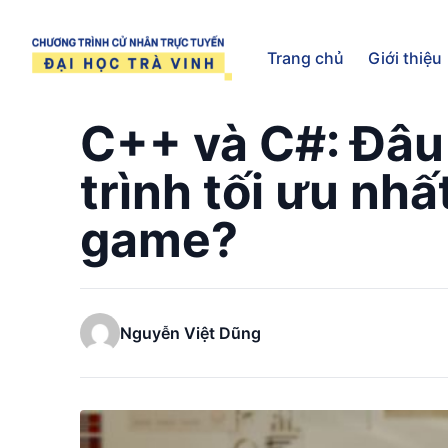
Trang chủ
Trang chủ
Giới thiệu
C++ và C#: Đâu 
trình tối ưu nhấ
game?
Nguyễn Việt Dũng