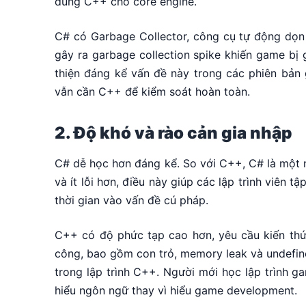
dùng C++ cho core engine.
C# có Garbage Collector, công cụ tự động dọn 
gây ra garbage collection spike khiến game bị
thiện đáng kể vấn đề này trong các phiên bản
vẫn cần C++ để kiểm soát hoàn toàn.
2. Độ khó và rào cản gia nhập
C# dễ học hơn đáng kể. So với C++, C# là một 
và ít lỗi hơn, điều này giúp các lập trình viên t
thời gian vào vấn đề cú pháp.
C++ có độ phức tạp cao hơn, yêu cầu kiến thức 
công, bao gồm con trỏ, memory leak và undefin
trong lập trình C++. Người mới học lập trình g
hiểu ngôn ngữ thay vì hiểu game development.