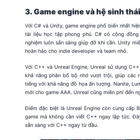
3. Game engine và hệ sinh thá
Với C# và Unity, game engine phổ biến nhất hiệ
tài liệu học tập phong phú. C# có cộng đồng
nghiệm luôn sẵn sàng giúp đỡ khi cần. Unity mi
hoàn hảo cho indie developer và team nhỏ.
Với C++ và Unreal Engine, Unreal sử dụng C++ l
khả năng phân bổ bộ nhớ vượt trội, giúp các nh
tiếng với khả năng đồ họa ấn tượng. Nanite, L
mới cho game AAA. Unreal cũng miễn phí đến ng
Điểm đặc biệt là Unreal Engine còn cung cấp Bl
game mà không cần viết C++ ngay lập tức. Đâ
sẵn sàng với C++ ngay từ đầu.